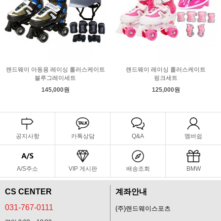
랜드웨이 아동용 레이싱 롤러스케이트
랜드웨이 레이싱 롤러스케이트
블루그레이세트
핑크세트
145,000원
125,000원
공지사항
카톡상담
Q&A
멤버쉽
A/S주소
VIP 게시판
배송조회
BMW
CS CENTER
계좌안내
031-767-0111
(주)랜드웨이스포츠