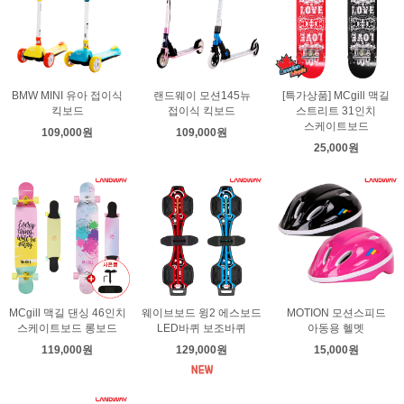
BMW MINI 유아 접이식
랜드웨이 모션145뉴
[특가상품] MCgill 맥길
킥보드
접이식 킥보드
스트리트 31인치
스케이트보드
109,000원
109,000원
25,000원
MCgill 맥길 댄싱 46인치
웨이브보드 윙2 에스보드
MOTION 모션스피드
스케이트보드 롱보드
LED바퀴 보조바퀴
아동용 헬멧
119,000원
129,000원
15,000원