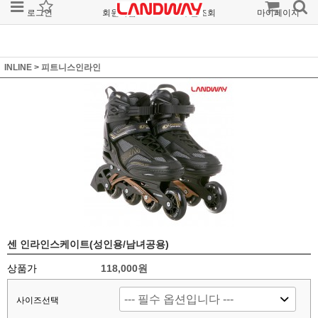
로그인
회원가입
주문조회
마이페이지
INLINE
>
피트니스인라인
센 인라인스케이트(성인용/남녀공용)
상품가
118,000원
사이즈선택