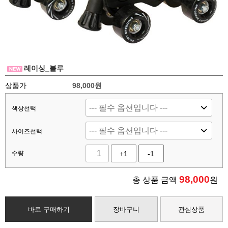
레이싱_블루
상품가
98,000원
색상선택
사이즈선택
수량
+1
-1
98,000
총 상품 금액
원
바로 구매하기
장바구니
관심상품