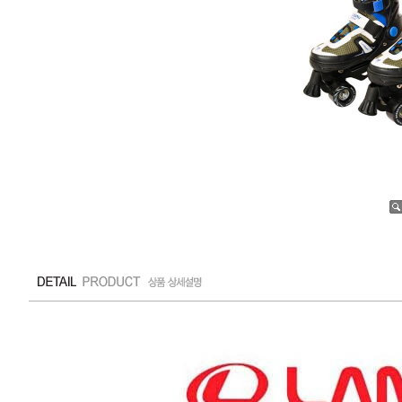
수량증가
수량감소