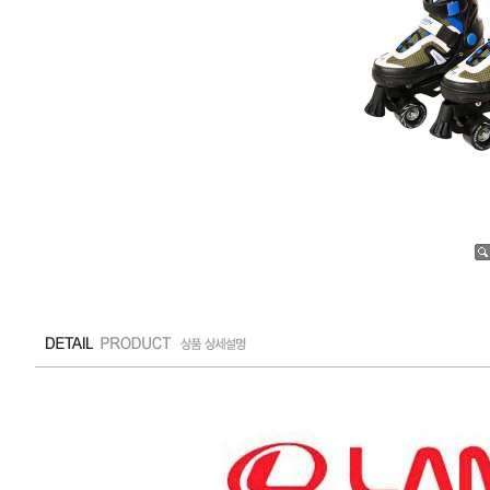
수량증가
수량감소