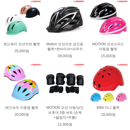
랜드웨이 모션어반 헬멧
Motion 모션프로 성인용
MOTION 모션스피드
헬멧+썬바이저+파우치
아동용 헬멧
35,000원
39,000원
15,000원
레인보우 아동용 헬멧
MOTION 모션 아동/성인
MINI 미니 헬멧
보호대 3종 세트 (손목
30,000원
29,000원
+팔꿈치+무릎)
21,000원